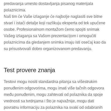
predavanja umesto dostavljanja pisanog materijala
polaznicima.
Naš tim će Vaše izlaganje će najbolje naglasiti sve bitne
stvari i istaći detalje koji razlikuju eksperta od tek upućene
osobe. Profesionalnom montažom ćemo spojiti snimak
Vašeg izlaganja sa Vašom prezentacijom i omogućiti
polaznicima da gledanjem snimka imaju isti osećaj kao da
su prisustvovali dobro organizovanom predavanju.
Test provere znanja
Testovi mogu nositi standardna pitanja sa višestrukim
ponuđenim odgovorima, mogu imati više tačnih odgovora
među ponuđenim, mogu zahtevati od polaznika da spoje
vrednosti sa tvrdnjama i što je najvažnije, mogu dati
povratnu informaciju za polaznika na svaki od odabranih