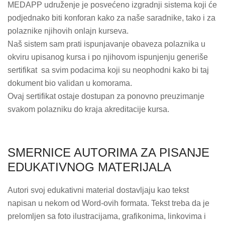
MEDAPP udruženje je posvećeno izgradnji sistema koji će
podjednako biti konforan kako za naše saradnike, tako i za
polaznike njihovih onlajn kurseva.
Naš sistem sam prati ispunjavanje obaveza polaznika u
okviru upisanog kursa i po njihovom ispunjenju generiše
sertifikat sa svim podacima koji su neophodni kako bi taj
dokument bio validan u komorama.
Ovaj sertifikat ostaje dostupan za ponovno preuzimanje
svakom polazniku do kraja akreditacije kursa.
SMERNICE AUTORIMA ZA PISANJE
EDUKATIVNOG MATERIJALA
Autori svoj edukativni material dostavljaju kao tekst
napisan u nekom od Word-ovih formata. Tekst treba da je
prelomljen sa foto ilustracijama, grafikonima, linkovima i