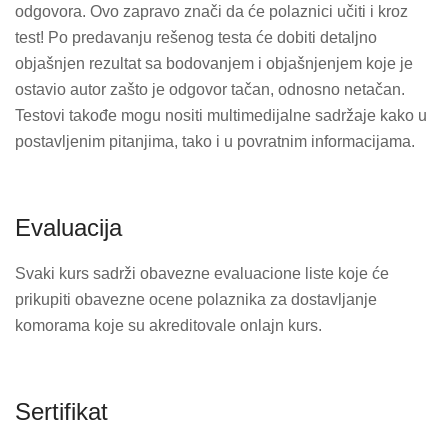
odgovora. Ovo zapravo znači da će polaznici učiti i kroz
test! Po predavanju rešenog testa će dobiti detaljno
objašnjen rezultat sa bodovanjem i objašnjenjem koje je
ostavio autor zašto je odgovor tačan, odnosno netačan.
Testovi takođe mogu nositi multimedijalne sadržaje kako u
postavljenim pitanjima, tako i u povratnim informacijama.
Evaluacija
Svaki kurs sadrži obavezne evaluacione liste koje će
prikupiti obavezne ocene polaznika za dostavljanje
komorama koje su akreditovale onlajn kurs.
Sertifikat