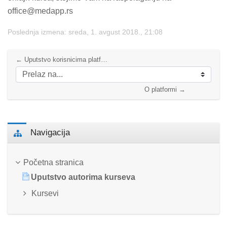
office@medapp.rs
Poslednja izmena: sreda, 1. avgust 2018., 21:08
← Uputstvo korisnicima platforme
Prelaz na...
O platformi →
Preskoči Navigacija
Navigacija
Početna stranica
Uputstvo autorima kurseva
Kursevi