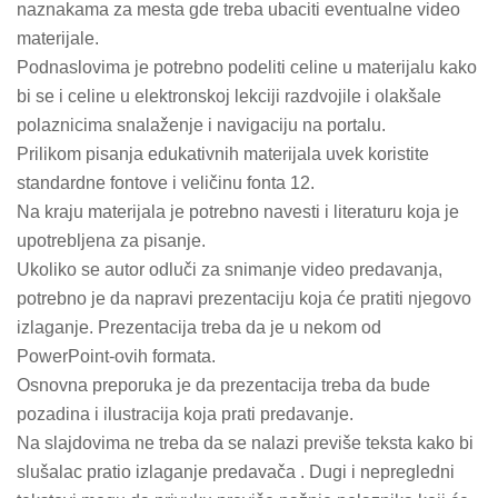
naznakama za mesta gde treba ubaciti eventualne video
materijale.
Podnaslovima je potrebno podeliti celine u materijalu kako
bi se i celine u elektronskoj lekciji razdvojile i olakšale
polaznicima snalaženje i navigaciju na portalu.
Prilikom pisanja edukativnih materijala uvek koristite
standardne fontove i veličinu fonta 12.
Na kraju materijala je potrebno navesti i literaturu koja je
upotrebljena za pisanje.
Ukoliko se autor odluči za snimanje video predavanja,
potrebno je da napravi prezentaciju koja će pratiti njegovo
izlaganje. Prezentacija treba da je u nekom od
PowerPoint-ovih formata.
Osnovna preporuka je da prezentacija treba da bude
pozadina i ilustracija koja prati predavanje.
Na slajdovima ne treba da se nalazi previše teksta kako bi
slušalac pratio izlaganje predavača . Dugi i nepregledni