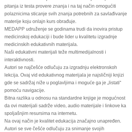
pitanja iz testa provere znanja i na taj način omogućiti
polaznicima sticanje svih znanja potrebnih za savlađivanje
materije koju onlajn kurs obrađuje.
MEDAPP udruženje se godinama trudi da inovira pristup
medicinskoj edukaciji i bude lider u kvalitetu izgradnje
medicinskih edukativnih materijala.
Naši edukativni materijali teže multimedijalnosti i
interaktivnosti.
Autori se najčešće odlučuju za izgradnju elektronskoh
lekcija. Ovaj vid edukativnog materijala je najsličniji knjizi
gde se sadržaj niže u poglavljima i moguće ga je „listati“
pomoću navigacije.
Bitna razlika u odnosu na standardne knjige je mogućnost
da ovi materijali sadrže video, audio materijale i linkove ka
spoljašnjim resursima na internetu.
Na ovaj način je kvalitet edukacija značajno unapređen.
Autori se sve češće odlučuju za snimanje svojih