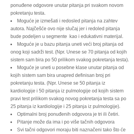
ponuđene odgovore unutar pitanja pri svakom novom
pokretanju testa.
Moguće je izmešati i redosled pitanja na zahtev
autora. Najčešće ovo nije slučaj jer i redoled pitanja
bude podeljen u segmente kao i edukativni materijal.
Moguće je u bazu pitanja uneti veći broj pitanja od
onog koji sadrži test. (Npr. Unese se 70 pitanja od kojih
sistem sam bira po 50 prilikom svakog pokretanja testa).
Moguće je uneti u posebne klase unutar pitanja od
kojih sistem sam bira unapred definisan broj pri
pokretanju testa. (Npr. Unese se 50 pitanja iz
kardiologije i 50 pitanja iz pulmologije od kojih sistem
pravi test prilikom svakog novog pokretanja testa sa po
25 pitanja iz kardiologije i 25 pitanja iz pulmologije).
Optimalni broj ponuđenih odgovora je tri ili četiri.
Pitanje može da ima i po više tačnih odgovora
Svi tačni odgovori moraju biti naznačeni tako što će