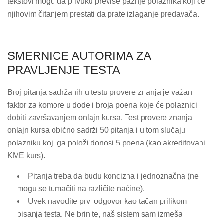
tekstovi mogu da privuku previše pažnje polaznika koji će
njihovim čitanjem prestati da prate izlaganje predavača.
SMERNICE AUTORIMA ZA
PRAVLJENJE TESTA
Broj pitanja sadržanih u testu provere znanja je važan
faktor za komore u dodeli broja poena koje će polaznici
dobiti završavanjem onlajn kursa. Test provere znanja
onlajn kursa obično sadrži 50 pitanja i u tom slučaju
polazniku koji ga položi donosi 5 poena (kao akreditovani
KME kurs).
Pitanja treba da budu koncizna i jednoznačna (ne
mogu se tumačiti na različite načine).
Uvek navodite prvi odgovor kao tačan prilikom
pisanja testa. Ne brinite, naš sistem sam izmeša