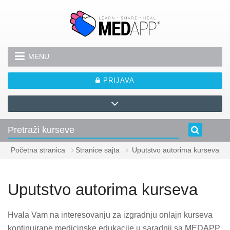
Idi na glavni sadržaj
MENU
PRIJAVA
Početna stranica
Stranice sajta
Uputstvo autorima kurseva
Uputstvo autorima kurseva
Hvala Vam na interesovanju za izgradnju onlajn kurseva
kontinuirane medicinske edukacije u saradnji sa MEDAPP