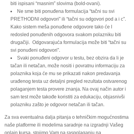
biti ispisani “masnim” slovima (bold-ovani).
Ne sme biti ponuđena formulacija “tačni su svi
PRETHODNI odgovori” ili “tačni su odgovori pod a i c”.
Kako sistem meša ponuđene odgovore tako će I
redosled ponuđenih odgovora svakom polazniku biti
drugačiji. Odgovarajuća formulacija može biti “tačni su
svi ponuđeni odgovori”.
Svaki ponuđeni odgovor u testu, bez obzira da li je
tačan ili netačan, može nositi i povratnu informaciju za
polaznika koja će mu se prikazati nakon predavanja
urađenog testa uz detaljni pregled rezultata ostvarenog
polaganjem testa provere znanja. Na ovaj način autor i
sam test može takođe koristiti za edukaciju, objasnivši
polazniku zašto je odgovor netačan ili tačan.
Za sva eventualna dalja pitanja o tehničkim mogućnostima
naše platforme ili modelima saradnje na izgradnji Vašeg
onlajn kursa, stojimo Vam na raspolaganju na