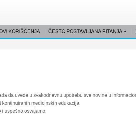
OVI KORIŠĆENJA
ČESTO POSTAVLJANA PITANJA
da da uvede u svakodnevnu upotrebu sve novine u informacio
et kontinuiranih medicinskih edukacija.
o i uspešno osvajamo.