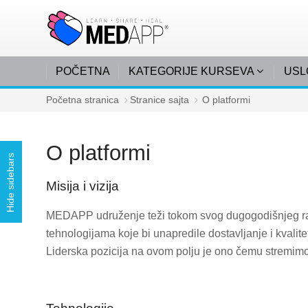
Idi na glavni sadržaj
POČETNA
KATEGORIJE KURSEVA
USL
Početna stranica
Stranice sajta
O platformi
O platformi
Hide sidebars
Misija i vizija
MEDAPP udruženje teži tokom svog dugogodišnjeg ra
tehnologijama koje bi unapredile dostavljanje i kvalit
Liderska pozicija na ovom polju je ono čemu stremim