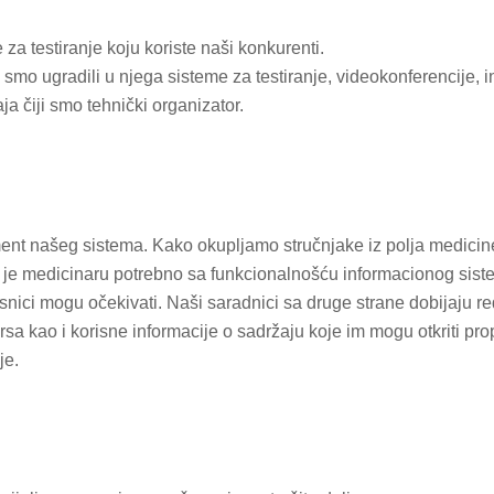
za testiranje koju koriste naši konkurenti.
 smo ugradili u njega sisteme za testiranje, videokonferencije, i
a čiji smo tehnički organizator.
ent našeg sistema. Kako okupljamo stručnjake iz polja medicine
 što je medicinaru potrebno sa funkcionalnošću informacionog sist
risnici mogu očekivati. Naši saradnici sa druge strane dobijaju 
rsa kao i korisne informacije o sadržaju koje im mogu otkriti pro
je.