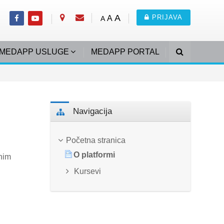
A
PRIJAVA
A
A
MEDAPP USLUGE
MEDAPP PORTAL
Preskoči Navigacija
Navigacija
Početna stranica
O platformi
nim
Kursevi