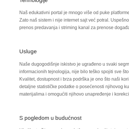
Tehnologije
Naš edukativni portal je mnogo više od puke platforme 
Zato naš sistem i nije internet sajt već potral. Uspešno
prenos predavanja i striming kanal za prenose događaj
Usluge
Naše dugogodišnje iskistvo je ugrađeno u svaki segm
informacionih tejnologija, nije bilo teško spojiti sve
Kvalitet, dostupnost i brza podrška je ono što naši ko
detaljne statističke podatke o posećenosti njihovog ku
materijalima i omogućiti njihovo unapređenje i korekci
S pogledom u budućnost