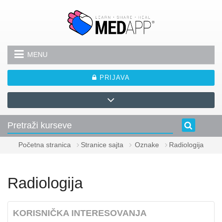
Idi na glavni sadržaj
MENU
PRIJAVA
Početna stranica
Stranice sajta
Oznake
Radiologija
Radiologija
KORISNIČKA INTERESOVANJA