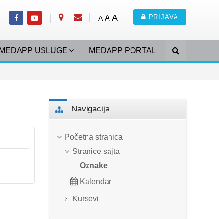
A
PRIJAVA
A
A
MEDAPP USLUGE
MEDAPP PORTAL
Preskoči Navigacija
Navigacija
Početna stranica
Stranice sajta
Oznake
Kalendar
Kursevi