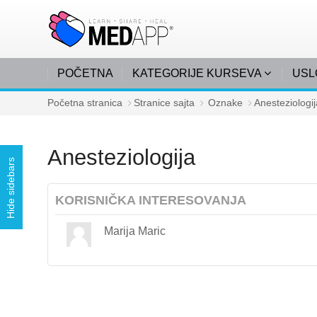
Idi na glavni sadržaj
POČETNA
KATEGORIJE KURSEVA
USL
Početna stranica
Stranice sajta
Oznake
Anesteziologij
Anesteziologija
Hide sidebars
KORISNIČKA INTERESOVANJA
Marija Maric