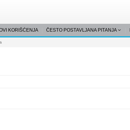
OVI KORIŠĆENJA
ČESTO POSTAVLJANA PITANJA
a