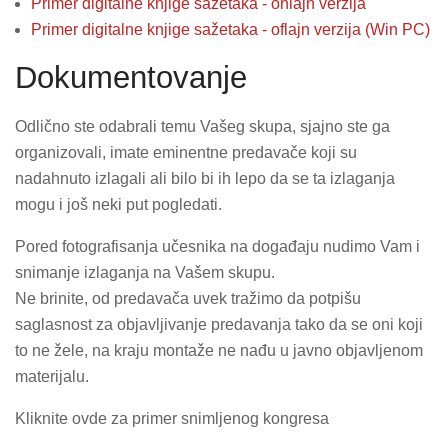
Primer digitalne knjige sažetaka - onlajn verzija
Primer digitalne knjige sažetaka - oflajn verzija (Win PC)
Dokumentovanje
Odlično ste odabrali temu Vašeg skupa, sjajno ste ga
organizovali, imate eminentne predavače koji su
nadahnuto izlagali ali bilo bi ih lepo da se ta izlaganja
mogu i još neki put pogledati.
Pored fotografisanja učesnika na događaju nudimo Vam i
snimanje izlaganja na Vašem skupu.
Ne brinite, od predavača uvek tražimo da potpišu
saglasnost za objavljivanje predavanja tako da se oni koji
to ne žele, na kraju montaže ne nađu u javno objavljenom
materijalu.
Kliknite ovde za primer snimljenog kongresa