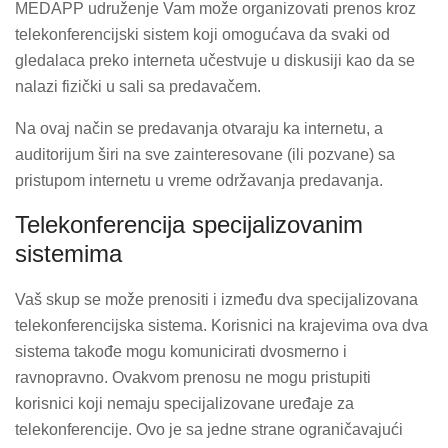
MEDAPP udruženje Vam može organizovati prenos kroz
telekonferencijski sistem koji omogućava da svaki od
gledalaca preko interneta učestvuje u diskusiji kao da se
nalazi fizički u sali sa predavačem.
Na ovaj način se predavanja otvaraju ka internetu, a
auditorijum širi na sve zainteresovane (ili pozvane) sa
pristupom internetu u vreme održavanja predavanja.
Telekonferencija specijalizovanim
sistemima
Vaš skup se može prenositi i između dva specijalizovana
telekonferencijska sistema. Korisnici na krajevima ova dva
sistema takođe mogu komunicirati dvosmerno i
ravnopravno. Ovakvom prenosu ne mogu pristupiti
korisnici koji nemaju specijalizovane uređaje za
telekonferencije. Ovo je sa jedne strane ograničavajući