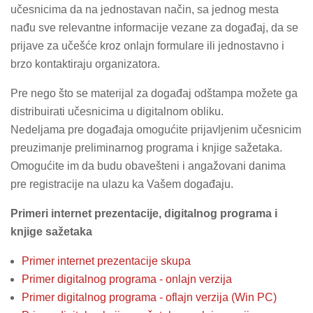
učesnicima da na jednostavan način, sa jednog mesta
nađu sve relevantne informacije vezane za događaj, da se
prijave za učešće kroz onlajn formulare ili jednostavno i
brzo kontaktiraju organizatora.
Pre nego što se materijal za događaj odštampa možete ga
distribuirati učesnicima u digitalnom obliku.
Nedeljama pre događaja omogućite prijavljenim učesnicim
preuzimanje preliminarnog programa i knjige sažetaka.
Omogućite im da budu obavešteni i angažovani danima
pre registracije na ulazu ka Vašem događaju.
Primeri internet prezentacije, digitalnog programa i
knjige sažetaka
Primer internet prezentacije skupa
Primer digitalnog programa - onlajn verzija
Primer digitalnog programa - oflajn verzija (Win PC)