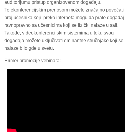
auditorijumu pristup organizovanom događaju.
Telekonferencijskim prenosom možete značajno povećati
broj učesnika koji preko interneta mogu da prate događaj
ravnopravno sa učesnicima koji se fizički nalaze u sali.
Takođe, videokonferencijskim sistemima u toku svog
događaja možete uključivati eminantne stručnjake koji se
nalaze bilo gde u svetu.
Primer promocije vebinara: