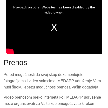
This
is
a
Playback on other Websites has been disabled by the
modal
window.
video owner.
Prenos
Pored mogućnosti da svoj skup dokumentujete
fotografijama i video snimcima, MEDAPP udruženje Vam
nudi široku lepezu mogućnosti prenosa Vaših događaja.
Video prenosom preko interneta koji MEDAPP udruženje
može organizovati za Vaš skup omogućavate širokom