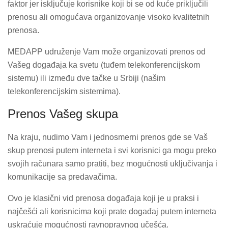
faktor jer isključuje korisnike koji bi se od kuće priključili
prenosu ali omogućava organizovanje visoko kvalitetnih
prenosa.
MEDAPP udruženje Vam može organizovati prenos od
Vašeg događaja ka svetu (tuđem telekonferencijskom
sistemu) ili između dve tačke u Srbiji (našim
telekonferencijskim sistemima).
Prenos Vašeg skupa
Na kraju, nudimo Vam i jednosmerni prenos gde se Vaš
skup prenosi putem interneta i svi korisnici ga mogu preko
svojih računara samo pratiti, bez mogućnosti uključivanja i
komunikacije sa predavačima.
Ovo je klasični vid prenosa događaja koji je u praksi i
najčešći ali korisnicima koji prate događaj putem interneta
uskraćuje mogućnosti ravnopravnog učešća.