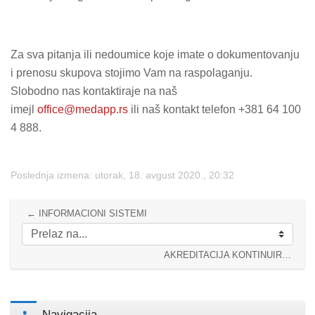
Za sva pitanja ili nedoumice koje imate o dokumentovanju
i prenosu skupova stojimo Vam na raspolaganju.
Slobodno nas kontaktiraje na naš
imejl
office@medapp.rs
ili naš kontakt telefon +381 64 100
4 888.
Poslednja izmena: utorak, 18. avgust 2020., 20:32
← INFORMACIONI SISTEMI
Prelaz na...
AKREDITACIJA KONTINUIRANIH MEDICINSKIH EDUKACIJA →
Preskoči Navigacija
Navigacija