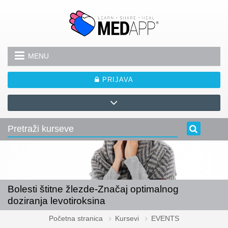
Idi na glavni sadržaj
MENU
PRIJAVA
Bolesti štitne žlezde-Značaj optimalnog
doziranja levotiroksina
Početna stranica
Kursevi
EVENTS